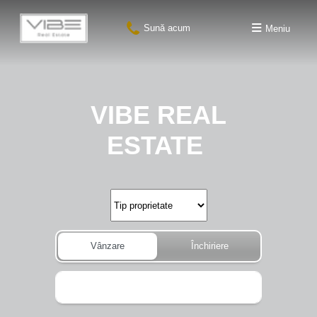
Sună acum
Meniu
VIBE REAL
ESTATE
Tip proprietate
Vânzare
Închiriere